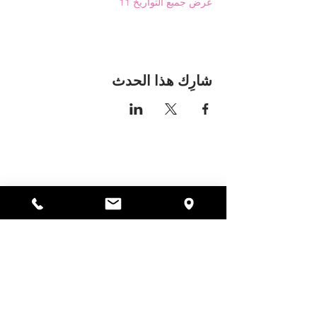
عرض جميع التواريخ 11
شارِك هذا الحدث
مكان اليسا
297 شارع سنترال جاردنر،
ماساتشوستس 01440
978-364-0920
يتبرع