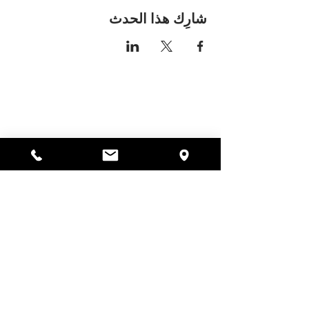
شارِك هذا الحدث
مكان اليسا
297 شارع سنترال جاردنر،
ماساتشوستس 01440
978-364-0920
يتبرع
Alyssa's Place هي منظمة غير ربحية 501(c)(3) تم