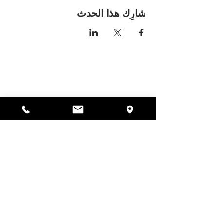
شارِك هذا الحدث
مكان اليسا
297 شارع سنترال جاردنر،
ماساتشوستس 01440
978-364-0920
يتبرع
Alyssa's Place هي منظمة غير ربحية 501(c)(3) تم