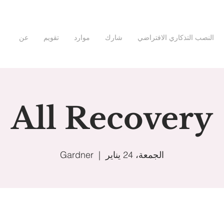
النصب التذكاري الافتراضي
شارك
موارد
تقويم
عن
All Recovery
الجمعة، 24 يناير
  |  
Gardner