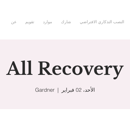
النصب التذكاري الافتراضي
شارك
موارد
تقويم
عن
All Recovery
الأحد، 02 فبراير
  |  
Gardner