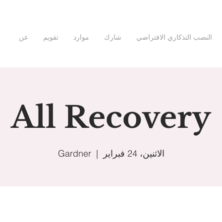
النصب التذكاري الافتراضي
شارك
موارد
تقويم
عن
All Recovery
الاثنين، 24 فبراير
  |  
Gardner