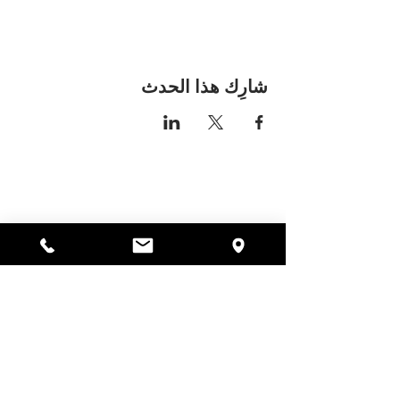
شارِك هذا الحدث
مكان اليسا
297 شارع سنترال جاردنر،
ماساتشوستس 01440
978-364-0920
يتبرع