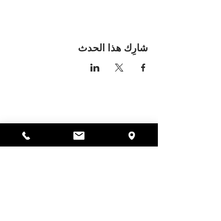
شارِك هذا الحدث
مكان اليسا
297 شارع سنترال جاردنر،
ماساتشوستس 01440
978-364-0920
يتبرع