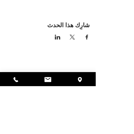
شارِك هذا الحدث
مكان اليسا
297 شارع سنترال جاردنر،
ماساتشوستس 01440
978-364-0920
يتبرع