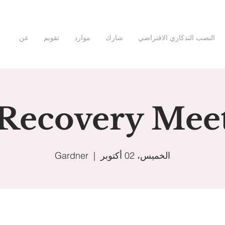
النصب التذكاري الافتراضي
شارك
موارد
تقويم
عن
 Recovery Mee
الخميس، 02 أكتوبر
  |  
Gardner