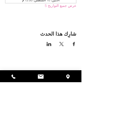
الاثنين، 10 أغسطس، 12:00 م
عرض جميع التواريخ 5
شارِك هذا الحدث
مكان اليسا
297 شارع سنترال جاردنر،
ماساتشوستس 01440
978-364-0920
يتبرع