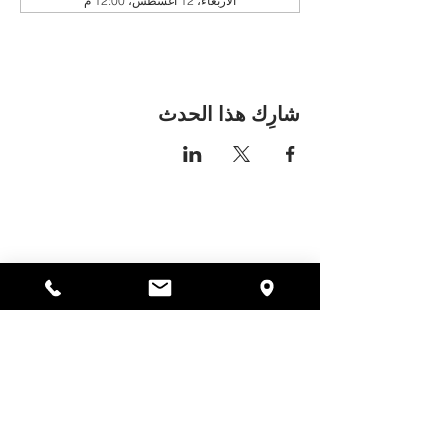
الأربعاء، 12 أغسطس، 12:00 م
شارِك هذا الحدث
مكان اليسا
297 شارع سنترال جاردنر،
ماساتشوستس 01440
978-364-0920
يتبرع