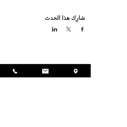
شارِك هذا الحدث
مكان اليسا
297 شارع سنترال جاردنر،
ماساتشوستس 01440
978-364-0920
يتبرع