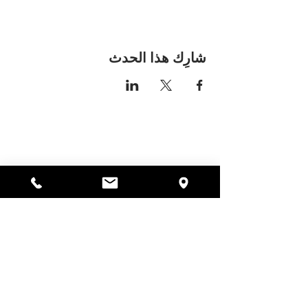
شارِك هذا الحدث
مكان اليسا
297 شارع سنترال جاردنر،
ماساتشوستس 01440
978-364-0920
يتبرع