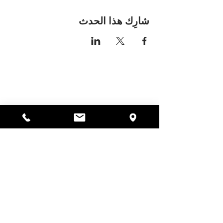
شارِك هذا الحدث
مكان اليسا
297 شارع سنترال جاردنر،
ماساتشوستس 01440
978-364-0920
يتبرع