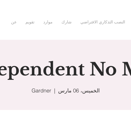
النصب التذكاري الافتراضي
شارك
موارد
تقويم
عن
ependent No 
الخميس، 06 مارس
  |  
Gardner