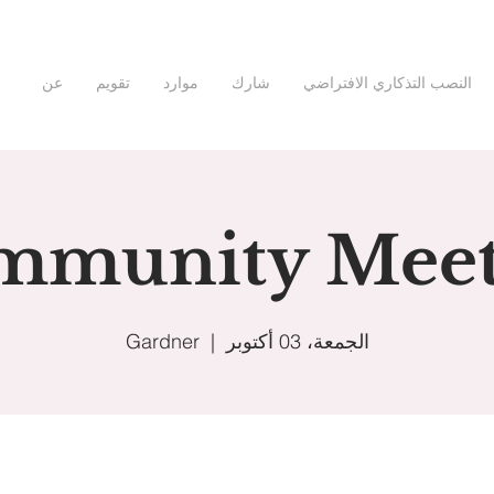
النصب التذكاري الافتراضي
شارك
موارد
تقويم
عن
mmunity Meet
الجمعة، 03 أكتوبر
  |  
Gardner