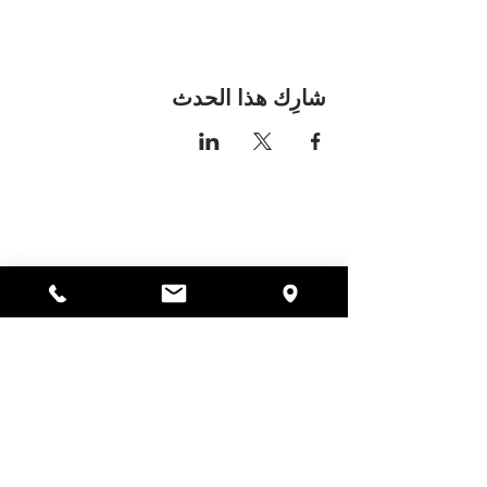
شارِك هذا الحدث
مكان اليسا
297 شارع سنترال جاردنر،
ماساتشوستس 01440
978-364-0920
يتبرع