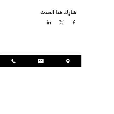
شارِك هذا الحدث
مكان اليسا
297 شارع سنترال جاردنر،
ماساتشوستس 01440
978-364-0920
يتبرع