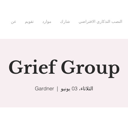
النصب التذكاري الافتراضي
شارك
موارد
تقويم
عن
Grief Group
الثلاثاء، 03 يونيو
  |  
Gardner