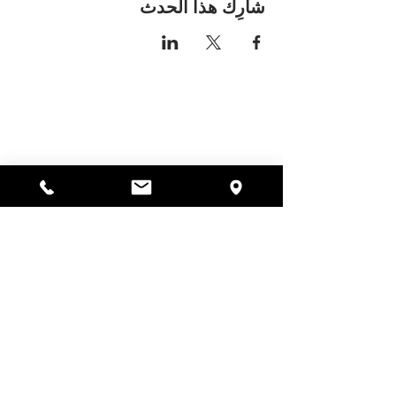
شارِك هذا الحدث
مكان اليسا
297 شارع سنترال جاردنر،
ماساتشوستس 01440
978-364-0920
يتبرع
Alyssa's Place هي منظمة غير ربحية 501(c)(3) تم
تمويلها من خلال التعاون بين AED Foundation, Inc.