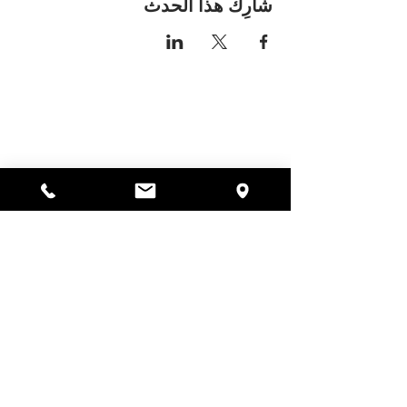
شارِك هذا الحدث
مكان اليسا
297 شارع سنترال جاردنر،
ماساتشوستس 01440
978-364-0920
يتبرع
Alyssa's Place هي منظمة غير ربحية 501(c)(3) تم
تمويلها من خلال التعاون بين AED Foundation, Inc.