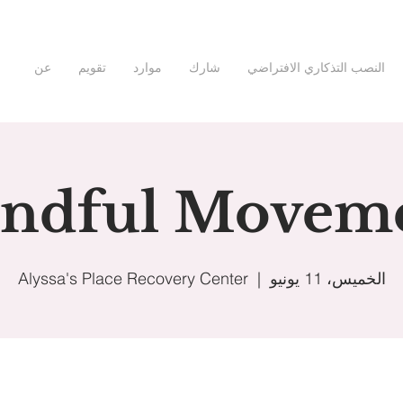
النصب التذكاري الافتراضي
شارك
موارد
تقويم
عن
ndful Movem
الخميس، 11 يونيو
  |  
Alyssa's Place Recovery Center