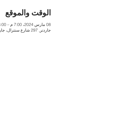
الوقت والموقع
08 مارس 2024، 7:00 م – 8:00 م
جاردنر, 297 شارع سنترال، جاردنر، ماساتشوستس 01440، الولايات المتحدة الأمريكية