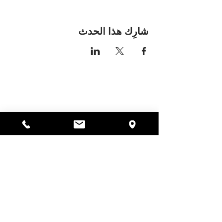
شارِك هذا الحدث
مكان اليسا
297 شارع سنترال جاردنر،
ماساتشوستس 01440
978-364-0920
يتبرع