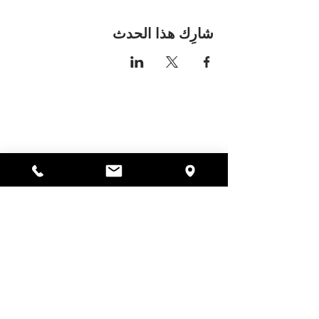
شارِك هذا الحدث
مكان اليسا
297 شارع سنترال جاردنر،
ماساتشوستس 01440
978-364-0920
يتبرع