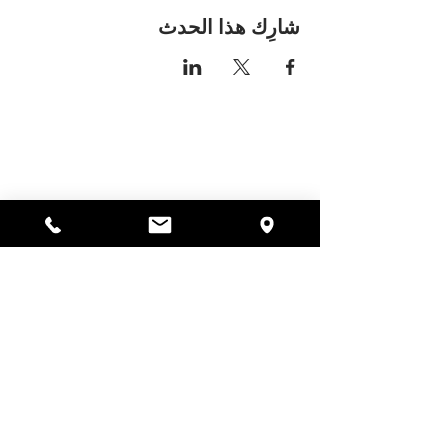
شارِك هذا الحدث
مكان اليسا
297 شارع سنترال جاردنر،
ماساتشوستس 01440
978-364-0920
يتبرع
Alyssa's Place هي منظمة غير ربحية 501(c)(3) تم