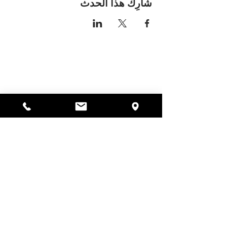
شارِك هذا الحدث
مكان اليسا
297 شارع سنترال جاردنر،
ماساتشوستس 01440
978-364-0920
يتبرع
Alyssa's Place هي منظمة غير ربحية 501(c)(3) تم
تمويلها من خلال التعاون بين AED Foundation, Inc.