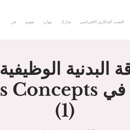
النصب التذكاري الافتراضي
شارك
موارد
تقويم
عن
قة البدنية الوظيفي
فينيكس في oncepts
(1)