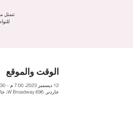
تتمثل م
الوقت والموقع
12 ديسمبر 2023، 7:00 م – 8:30 م
جاردنر, 696 W Broadway، جاردنر، MA 01440، الولايات المتحدة الأمريكية