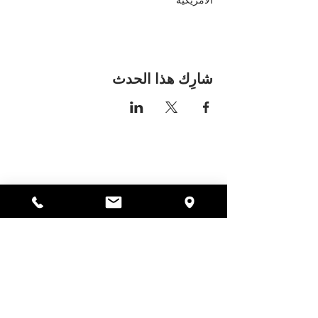
الأمريكية
شارِك هذا الحدث
مكان اليسا
297 شارع سنترال جاردنر،
ماساتشوستس 01440
978-364-0920
يتبرع