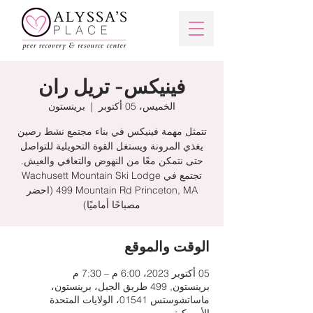
فينيكس- تريل ران
الخميس، 05 أكتوبر
  |  
برينستون
تتمثل مهمة فينيكس في بناء مجتمع نشط رصين
يغذي المرونة ويستغل القوة التحويلية للتواصل
حتى نتمكن معًا من النهوض والتعافي والعيش.
تجتمع في Wachusett Mountain Ski Lodge
499 Mountain Rd Princeton, MA (احضر
مصباحًا أماميًا)
الوقت والموقع
05 أكتوبر 2023، 6:00 م – 7:30 م
برينستون, 499 طريق الجبل، برينستون،
ماساتشوستس 01541، الولايات المتحدة