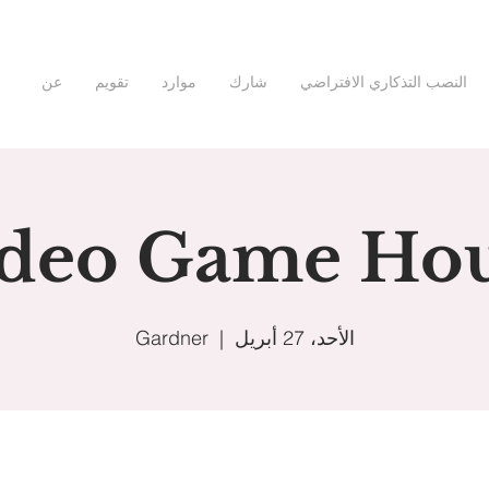
النصب التذكاري الافتراضي
شارك
موارد
تقويم
عن
deo Game Ho
الأحد، 27 أبريل
  |  
Gardner