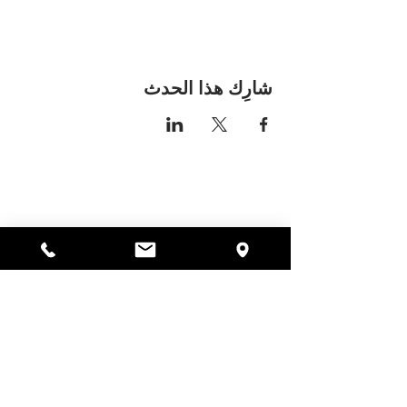
شارِك هذا الحدث
مكان اليسا
297 شارع سنترال جاردنر،
ماساتشوستس 01440
978-364-0920
يتبرع