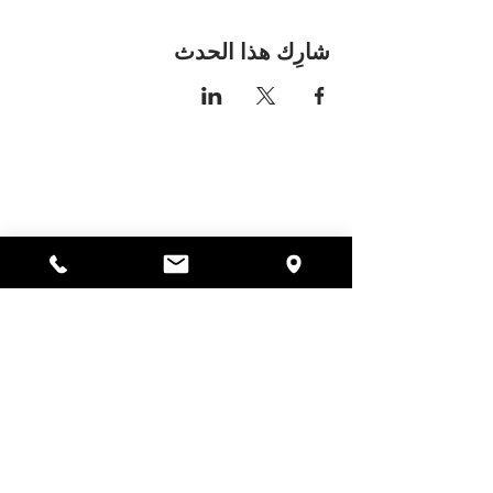
شارِك هذا الحدث
مكان اليسا
297 شارع سنترال جاردنر،
ماساتشوستس 01440
978-364-0920
يتبرع