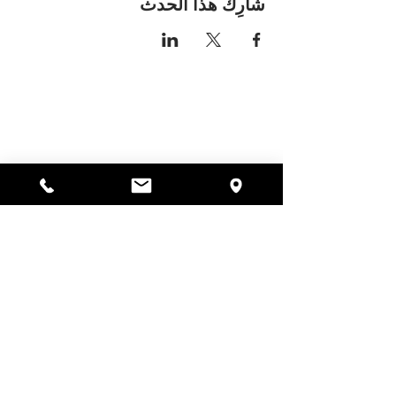
شارِك هذا الحدث
مكان اليسا
297 شارع سنترال جاردنر،
ماساتشوستس 01440
978-364-0920
يتبرع
Alyssa's Place هي منظمة غير ربحية 501(c)(3) تم
تمويلها من خلال التعاون بين AED Foundation, Inc.