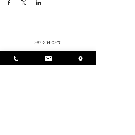
Alyssas Platz
297 Central St. Gardner, MA 01440
987-364-0920
Spenden
Alyssa's Place ist eine gemeinnützige 501(c)(3)-
Organisation, die durch die Zusammenarbeit der
AED Foundation, Inc., GAAMHA, Inc. und des
Bureau of Substance Addiction Services,
Massachusetts Department of Public Health