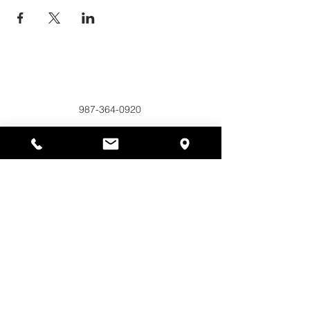
Alyssas Platz
297 Central St. Gardner, MA 01440
987-364-0920
Spenden
Alyssa's Place ist eine gemeinnützige 501(c)(3)-
Organisation, die durch die Zusammenarbeit der
AED Foundation, Inc., GAAMHA, Inc. und des
Bureau of Substance Addiction Services,