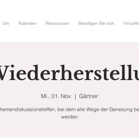
Um
Kalender
Ressourcen
Beteiligen Sie sich
Virtuel
Wiederherstel
Mi., 01. Nov.
  |  
Gärtner
Themendiskussionstreffen, bei dem alle Wege der Genesung be
werden