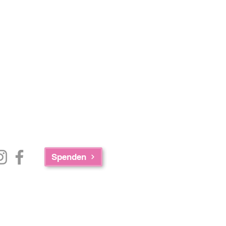
Spenden
e Zusammenarbeit der AED Foundation,
achusetts Department of Public