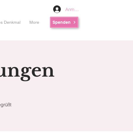
Anmelden
les Denkmal
More
Spenden
lungen
grüßt