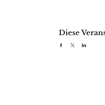
Diese Verans
Alyssas Platz
297 Central St. Gardner, MA 01
987-364-0920