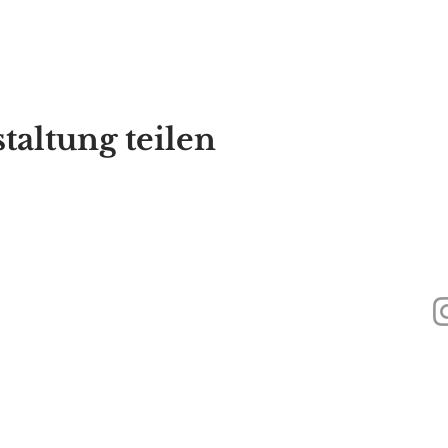
taltung teilen
440
Alyssa's Place ist eine gemeinnützige 501(c)(3)-Organisation, die durch di
Inc., GAAMHA, Inc. und des Bureau of Substance Addiction Services, Mass
Health finanziert wird.