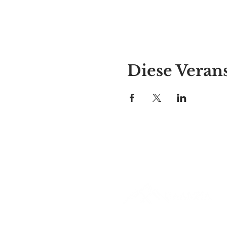
Diese Verans
Alyssas Platz
297 Central St. Gardner, MA 01
987-364-0920