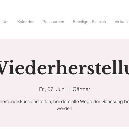
Um
Kalender
Ressourcen
Beteiligen Sie sich
Virtuel
Wiederherstel
Fr., 07. Juni
  |  
Gärtner
Themendiskussionstreffen, bei dem alle Wege der Genesung be
werden