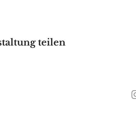
taltung teilen
440
Alyssa's Place ist eine gemeinnützige 501(c)(3)-Organisation, die durch di
Inc., GAAMHA, Inc. und des Bureau of Substance Addiction Services, Mass
Health finanziert wird.