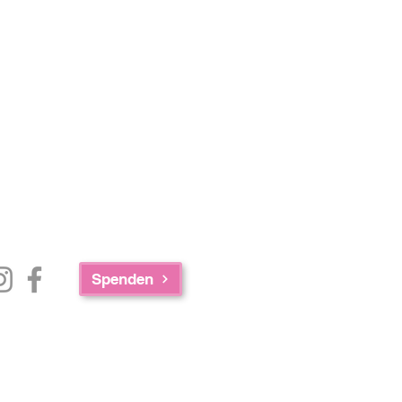
Spenden
e Zusammenarbeit der AED Foundation,
achusetts Department of Public