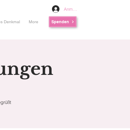
Anmelden
les Denkmal
More
Spenden
lungen
grüßt