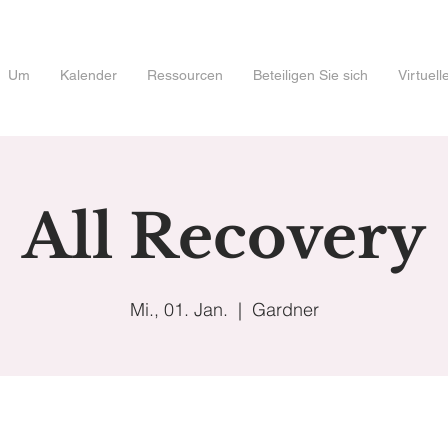
Um
Kalender
Ressourcen
Beteiligen Sie sich
Virtuel
All Recovery
Mi., 01. Jan.
  |  
Gardner