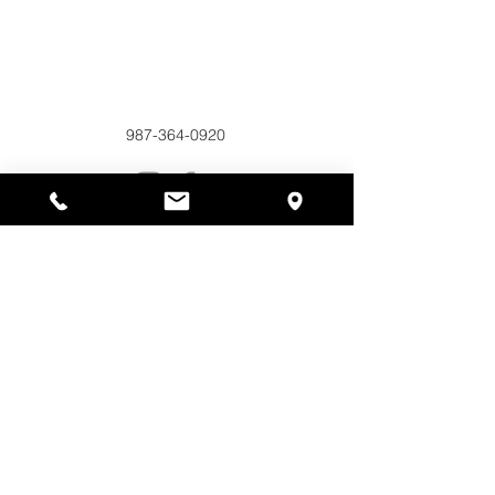
Alyssas Platz
297 Central St. Gardner, MA 01440
987-364-0920
Spenden
Alyssa's Place ist eine gemeinnützige 501(c)(3)-
Organisation, die durch die Zusammenarbeit der
AED Foundation, Inc., GAAMHA, Inc. und des
Bureau of Substance Addiction Services,
Massachusetts Department of Public Health
finanziert wird.