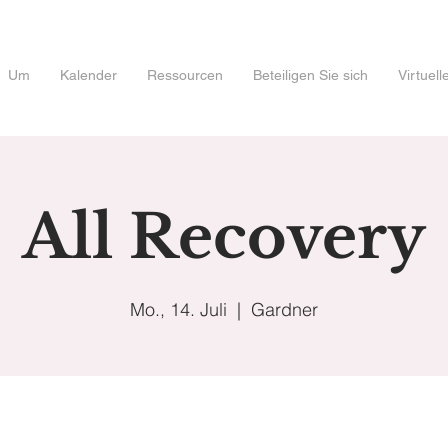
Um
Kalender
Ressourcen
Beteiligen Sie sich
Virtuel
All Recovery
Mo., 14. Juli
  |  
Gardner