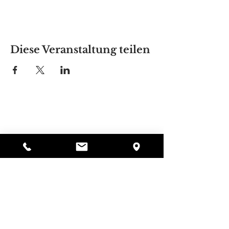
Diese Veranstaltung teilen
Alyssas Platz
297 Central St. Gardner, MA 01440
987-364-0920
Spenden