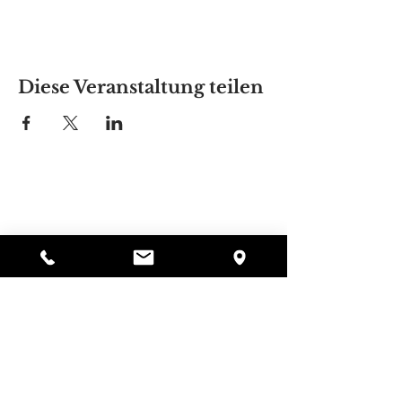
Diese Veranstaltung teilen
Alyssas Platz
297 Central St. Gardner, MA 01440
987-364-0920
Spenden