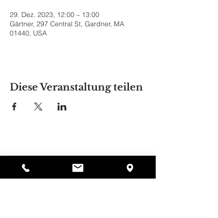
29. Dez. 2023, 12:00 – 13:00
Gärtner, 297 Central St, Gardner, MA
01440, USA
Diese Veranstaltung teilen
Alyssas Platz
297 Central St. Gardner, MA 01440
987-364-0920