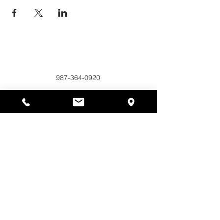
Alyssas Platz
297 Central St. Gardner, MA 01440
987-364-0920
Spenden
Alyssa's Place ist eine gemeinnützige 501(c)(3)-
Organisation, die durch die Zusammenarbeit der
AED Foundation, Inc., GAAMHA, Inc. und des
Bureau of Substance Addiction Services,