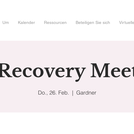
Um
Kalender
Ressourcen
Beteiligen Sie sich
Virtuel
 Recovery Mee
Do., 26. Feb.
  |  
Gardner