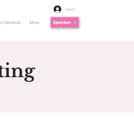
Anmelden
les Denkmal
More
Spenden
ting