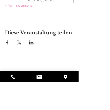
Di., 11. Aug., 12:00
4 Termine ansehen
Diese Veranstaltung teilen
Alyssas Platz
297 Central St. Gardner, MA 01440
987-364-0920
Spenden