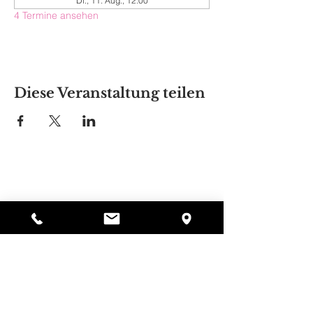
Di., 11. Aug., 12:00
4 Termine ansehen
Diese Veranstaltung teilen
Alyssas Platz
297 Central St. Gardner, MA 01440
987-364-0920
Spenden