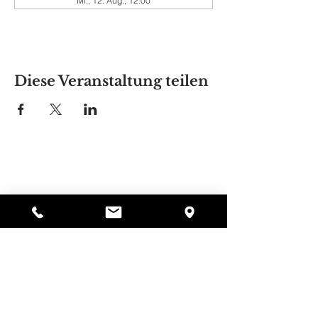
Mi., 12. Aug., 12:00
Diese Veranstaltung teilen
Alyssas Platz
297 Central St. Gardner, MA 01440
987-364-0920
Spenden