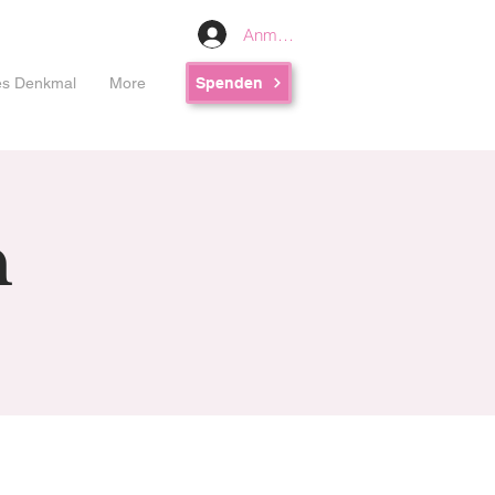
Anmelden
les Denkmal
More
Spenden
n