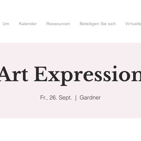
Um
Kalender
Ressourcen
Beteiligen Sie sich
Virtuel
Art Expressio
Fr., 26. Sept.
  |  
Gardner