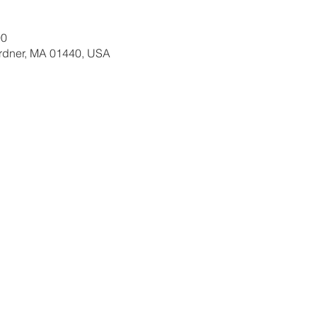
00
ardner, MA 01440, USA